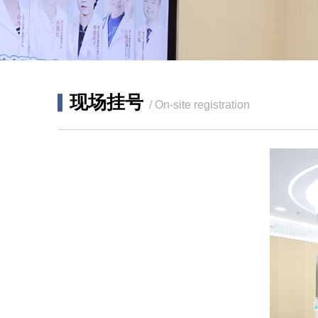
▎
现场挂号
/ On-site registration