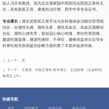
始人冯天有教授。现为北京潘家园中西医结合医院正骨科主
任，具有新医正骨、康复科治疗师、西学中等专业证书。
专业擅长：
擅长把新医正骨手法与全科慢病诊治随访管理相
结合，在颈性头痛、颈性头晕，颈性高血压，高血压颈椎综
合征、颈性心律失常，疑似冠心病心绞痛，脊柱性胃脘痛，
腰源性膝盖痛，腰源性痛经、不孕症，腰椎间盘突出症等全
科脊柱相关疾病鉴别诊断方面积累了丰富的临床经验。
上一个：
无
ꄴ
下一个：
王春雷 - 中医正骨科 医学博士、主治医师 （出诊时间:
ꄲ
每周五上午）
快捷导航
首页
医院概况
医师介绍
科室介绍