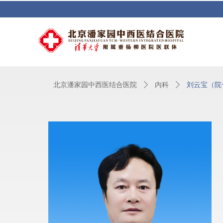
北京潘家园中西医结合医院
ꄲ
内科
ꄲ
刘云宝（院