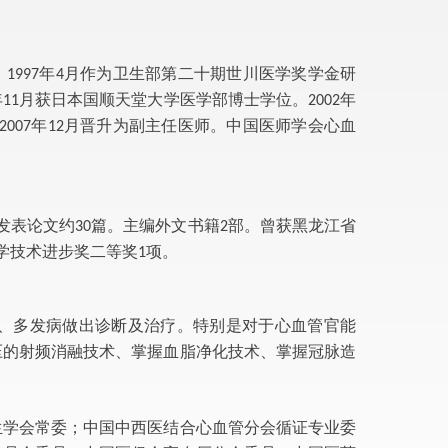
，
年
月
作
为卫生部第二十期世川医学奖学金研
1997
4
年
月获日本国顺天堂大学医学部博士学位。
年
11
2002
年
月晋升为副主任医师。中国医师学会心血
2007
12
发表论文约
篇。主编外文书籍
部。曾获黑龙江省
30
2
学技术进步奖二等奖
项。
1
、多发病做出诊断及治疗。特别
是对于心血管官能
压的射频消融技
术、掌握血脂净化技术、掌握冠脉造
生学会常委；中国中西医结合心血管分会循证专业委