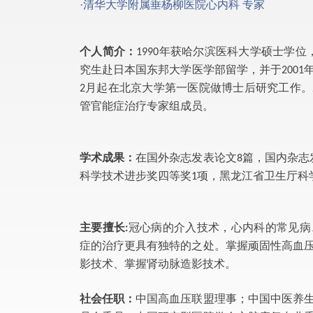
·清华大学附属垂杨柳医院心内科 专家
个人简介：
年获哈尔滨医科大学硕士学位
1990
究生赴日本国东邦大学医学部留学，并于
2001
月起在北京大学第一医院做博士后研究工作。
2
管官能症治疗专家组成员。
学术成果
：
在国外杂志发表论文
篇，国内杂志
8
科学技术进步奖四等奖
项，黑龙江省卫生厅科
1
主要擅长
冠心病的介入技术，心内科的常见病
:
症的治疗更具有独特的之处。掌握顽固性高血
影技术、掌握肾动脉造影技术。
社会任职：
中国高血压联盟理事；中国中医养